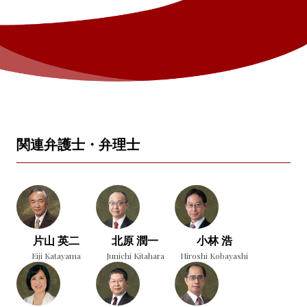
関連弁護士・弁理士
片山 英二
北原 潤一
小林 浩
Eiji Katayama
Junichi Kitahara
Hiroshi Kobayashi