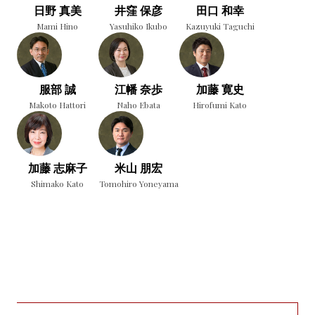
日野 真美
井窪 保彦
田口 和幸
Mami Hino
Yasuhiko Ikubo
Kazuyuki Taguchi
服部 誠
江幡 奈歩
加藤 寛史
Makoto Hattori
Naho Ebata
Hirofumi Kato
加藤 志麻子
米山 朋宏
Shimako Kato
Tomohiro Yoneyama