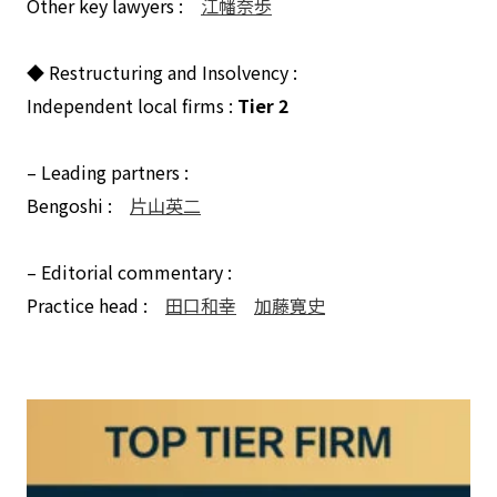
Other key lawyers :
江幡奈歩
◆ Restructuring and Insolvency :
Independent local firms :
Tier 2
– Leading partners :
Bengoshi :
片山英二
– Editorial commentary :
Practice head :
田口和幸
加藤寛史