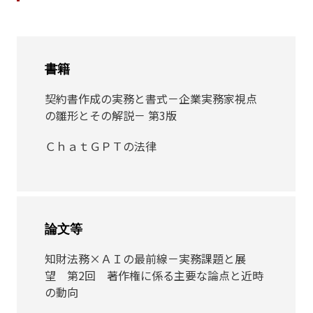
書籍
契約書作成の実務と書式－企業実務家視点
の雛形とその解説－ 第3版
ＣｈａｔＧＰＴの法律
論文等
知財法務×ＡＩの最前線－実務課題と展
望 第2回 著作権に係る主要な論点と近時
の動向