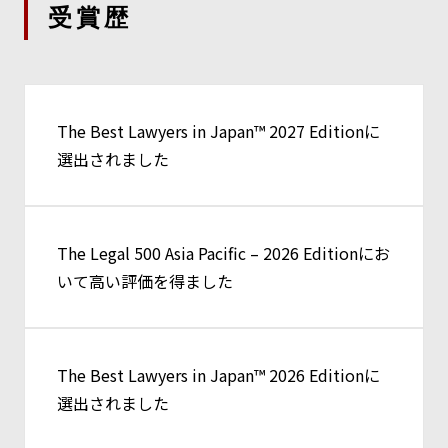
受賞歴
（阿部・井窪・片山法律事務所 編／共著／有斐閣）
2013.7
最新私的整理事情
（共著／金融財政事情研究会）
The Best Lawyers in Japan™ 2027 Editionに
選出されました
2011.10
法務リスク管理ガイドブック
（阿部・井窪・片山法律事務所 編／共著／民事法研究
会）
The Legal 500 Asia Pacific – 2026 Editionにお
いて高い評価を得ました
The Best Lawyers in Japan™ 2026 Editionに
選出されました