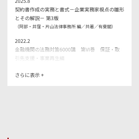
2025.8
契約書作成の実務と書式－企業実務家視点の雛形
とその解説－ 第3版
（阿部・井窪・片山法律事務所 編／共著／有斐閣）
2022.2
金融機関の法務対策6000講 第VI巻 保証・取
引先支援・事業再生編
（共著／金融財政事情研究会）
さらに表示
+
2019.9
契約書作成の実務と書式－企業実務家視点の雛形
とその解説－ 第2版
（阿部・井窪・片山法律事務所 編／共著／有斐閣）
2014.6
契約書作成の実務と書式 －企業実務家視点のひ
な形とその解説－