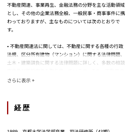
不動産関連、事業再生、金融法務の分野を主な活動領域
とし、その他の企業法務全般、一般民事・商事事件に携
わっておりますが、主なものについては次のとおりで
す。
• 不動産関連法に関しては、不動産に関する各種の行政
法規、区分所有建物（マンション）に関する法律問題、
土木・建築請負に関する法律問題に詳しく、多数の相談
案件及び訴訟案件を取り扱っています。また、不動産の
流動化案件にも多数関与しております。
さらに表示
+
不動産に関する有用かつ適正な取引の実現に役立つべく
日々取り組んでいます。
経歴
• 事業再生分野に関しては、多数の会社更生事件、民事
再生事件にさまざまな立場から関与しており、また、裁
判所を利用しない私的な事業再建についても、さまざま
1989 京都大学法学部卒業、司法研修所（43期）