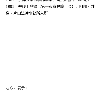
な立場でアドバイス等を行っております。
1991 弁護士登録（第一東京弁護士会）、阿部・井
早期の事業再生の一助となり、日本を元気にしていくこ
窪・片山法律事務所入所
とを心がけています。
• 金融法務に関しては、金融法務全般に関し幅広く相談
業務に従事し、諸種の訴訟等の案件に関与するととも
に、保全、執行等の債権回収に絡む事件をも処理してい
ます。
コンプライアンスの要請を意識し、バランスのとれたア
ドバイス、解決の提案を迅速に行うよう努めています。
さらに表示
+