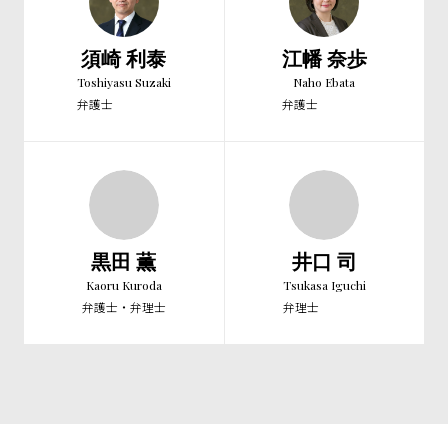
須崎 利泰
江幡 奈歩
Toshiyasu Suzaki
Naho Ebata
弁護士
弁護士
黒田 薫
井口 司
Kaoru Kuroda
Tsukasa Iguchi
弁護士・弁理士
弁理士