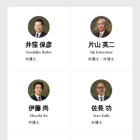
井窪 保彦
片山 英二
Yasuhiko Ikubo
Eiji Katayama
弁護士
弁護士・弁理士
伊藤 尚
佐長 功
Hisashi Ito
Isao Saiki
弁護士
弁護士