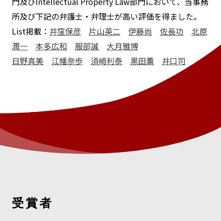
門及びIntellectual Property Law部門において、当事務
所及び下記の弁護士・弁理士が高い評価を得ました。
List掲載：
井窪保彦
片山英二
伊藤尚
佐長功
北原
潤一
本多広和
服部誠
大月雅博
日野真美
江幡奈歩
須崎利泰
黒田薫
井口司
受賞者