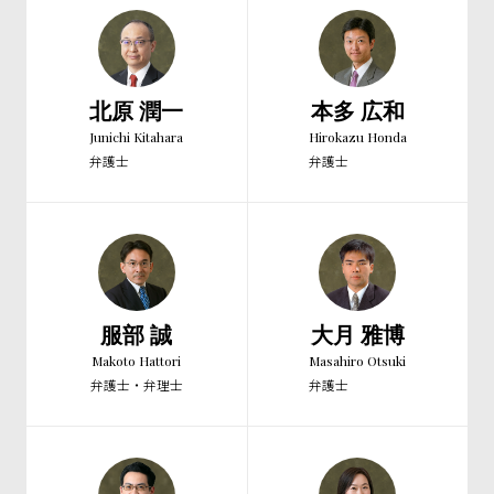
北原 潤一
本多 広和
Junichi Kitahara
Hirokazu Honda
弁護士
弁護士
服部 誠
大月 雅博
Makoto Hattori
Masahiro Otsuki
弁護士・弁理士
弁護士