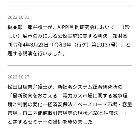
2022.10.31
梶並彰一郎弁護士が、AIPPI判例研究会において「（珍
しい）展示のみによる公然実施に関する判決 知財高
判令和4年8月23日（令和3年（行ケ）第10137号）」と
題する講演を行いました。
2022.10.27
松田世理奈弁護士が、新社会システム総合研究所の
「最新動向をおさえる！電力ガス市場に関する競争環
境と制度の変化－経済安保法／ベースロード市場・容量
市場・再エネ価値取引市場等の現状／GXと独禁法－」
と題するセミナーの講師を務めました