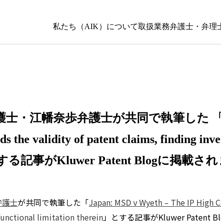
私たち（AIK）について
取扱業務
弁護士・弁理
・江幡奈歩弁護士が共同で執筆した 「Japa
the validity of patent claims, finding inven
erein」とする記事がKluwer Patent Blogに掲
弁護士
が共同で執筆した「
Japan: MSD v Wyeth – The IP High C
functional limitation therein
」とする記事がKluwer Patent