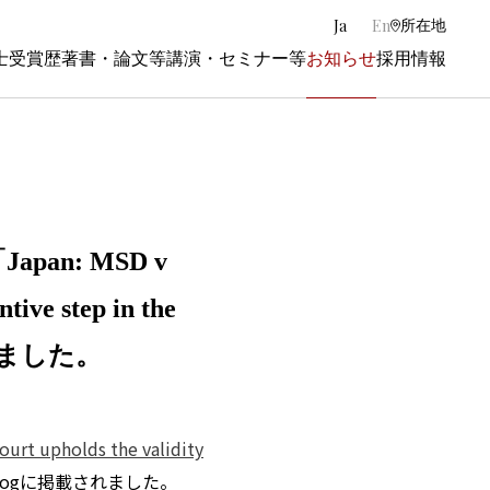
|
Ja
En
所在地
士
受賞歴
著書・論文等
講演・セミナー等
お知らせ
採用情報
n: MSD v
tive step in the
載されました。
ourt upholds the validity
 Blogに掲載されました。