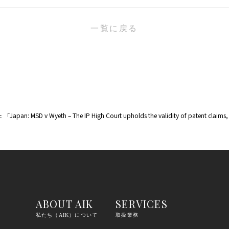
一覧に戻る
The IP High Court upholds the validity of patent claims, finding i
ABOUT AIK
SERVICES
私たち（AIK）について
取扱業務