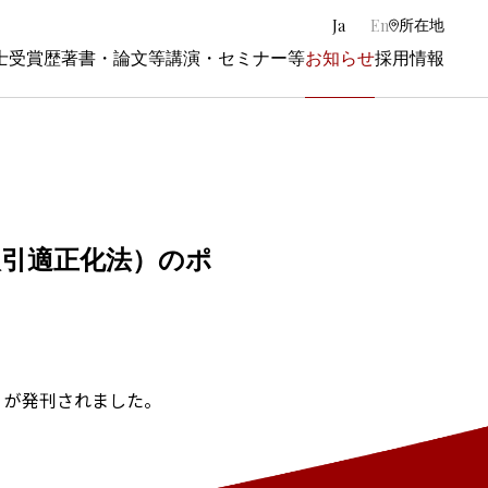
|
Ja
En
所在地
士
受賞歴
著書・論文等
講演・セミナー等
お知らせ
採用情報
取引適正化法）のポ
）が発刊されました。