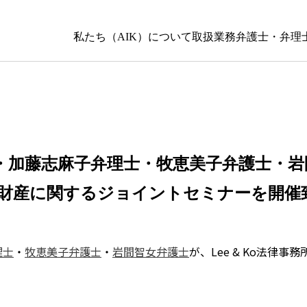
私たち（AIK）について
取扱業務
弁護士・弁理
・加藤志麻子弁理士・牧恵美子弁護士・岩
に知的財産に関するジョイントセミナーを開
理士
・
牧恵美子弁護士
・
岩間智女弁護士
が、Lee & Ko法律