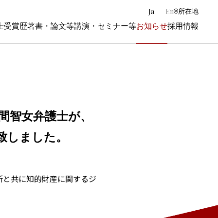
|
Ja
En
所在地
士
受賞歴
著書・論文等
講演・セミナー等
お知らせ
採用情報
間智女弁護士が、
催致しました。
事務所と共に知的財産に関するジ