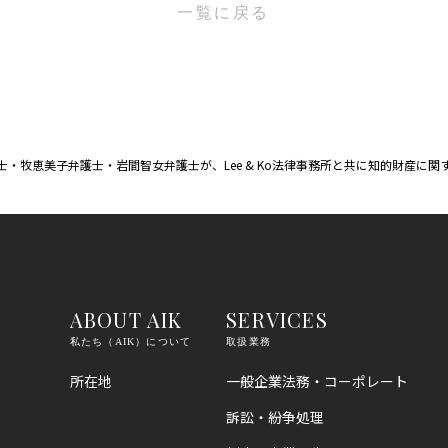
一覧に戻る
・牧恵美子弁護士・岩間智女弁護士が、Lee & Ko法律事務所と共に知的財産に
ABOUT AIK
SERVICES
私たち（AIK）について
取扱業務
所在地
一般企業法務・コーポレート
訴訟・紛争処理