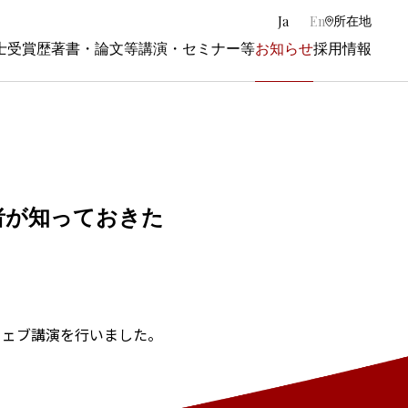
|
Ja
En
所在地
士
受賞歴
著書・論文等
講演・セミナー等
お知らせ
採用情報
者が知っておきた
ウェブ講演を行いました。