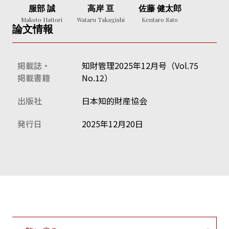
服部 誠
高岸 亘
佐藤 健太郎
Makoto Hattori
Wataru Takagishi
Kentaro Sato
論文情報
掲載誌・
知財管理2025年12月号（Vol.75
掲載書籍
No.12）
出版社
日本知的財産協会
発行日
2025年12月20日