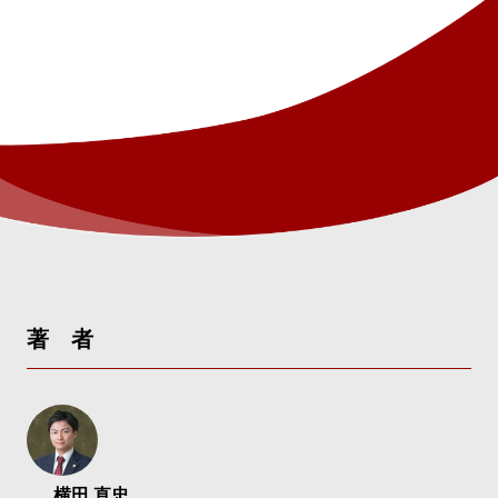
著 者
横田 直忠