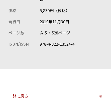
（転送）郵便物／各種契約の処理 ほか
第２節 破産財団の範囲・管理
価格
5,830円（税込）
破産者名義の財産／生命保険／自動車保険／離婚・相続
／原状回復義務／有害物質 ほか
発行日
2019年11月30日
第３節 破産財団の換価・回収、放棄
任意売却／補助金で購入した資産／早期処分の工夫／所
ページ数
Ａ５・528ページ
有権留保付自動車（普通自動車・軽自動車）／海外資産
／非典型担保／財団からの放棄 ほか
ISBN/ISSN
978-4-322-13524-4
第４節 その他実務上の留意点
保全管理命令／専門家・補助者の活用／役員責任の追及
／破産者の死亡／スポット清算人の選任 ほか
第４章 破産実体法
第１節 否認権
否認権行使に当たっての調査・確認／否認の訴えと否認
請求／否認の類型、要件と効果 ほか
第２節 相殺権と相殺禁止
停止条件付債務／投資信託／支払不能後の振込み／破産
一覧に戻る
管財人からの相殺 ほか
第３節 契約関係の処理