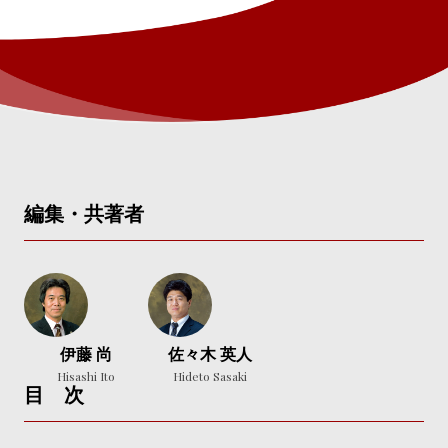
編集・共著者
伊藤 尚
佐々木 英人
Hisashi Ito
Hideto Sasaki
目 次