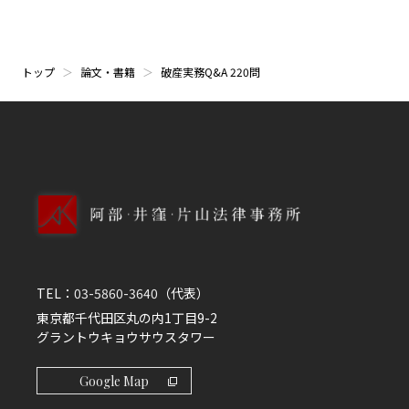
倒産解除条項／同時履行の抗弁権／継続的供給契約／賃
貸借契約／リース契約／請負契約 ほか
第５章 破産債権・財団債権
債権調査／消滅時効の援用／牽連破産／開始時現存額主
トップ
論文・書籍
破産実務Q&A 220問
義／破産債権の届出／財団債権の意義／財団債権性に争
いがある場合 ほか
第６章 租税債権
租税債権の区分／国税の場合／地方税の場合／その他の
公課の場合／延滞税・延滞金の減免 ほか
第７章 労働債権
情報提供努力義務／財団債権の範囲／賞与・退職手当・
解雇予告手当／未払賃金立替払制度／外国人労働者 ほ
か
第８章 配 当
TEL：
03-5860-3640
（代表）
ヒヤリハットと過誤防止／別除権不足額の証明／簡易な
東京都千代田区丸の内1丁目9-2
分配方法／所在不明の債権者 ほか
グラントウキョウサウスタワー
第９章 税 務
破産管財人の税務（法人税・消費税・地方税ほか）／源
Google Map
泉徴収義務／破産債権者の税務対応 ほか