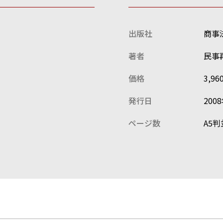
出版社
商事
著者
民事
価格
3,9
発行日
200
ページ数
A5判