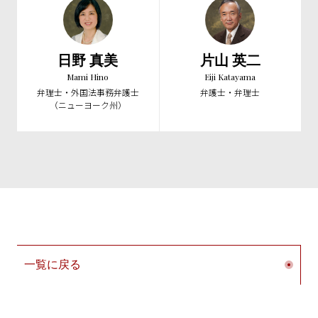
日野 真美
片山 英二
Mami Hino
Eiji Katayama
弁理士・外国法事務弁護士
弁護士・弁理士
（ニューヨーク州）
一覧に戻る