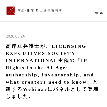
2026.03.24
高岸亘弁護士が、LICENSING
EXECUTIVES SOCIETY
INTERNATIONAL主催の「IP
Rights in the AI Age:
authorship, inventorship, and
what creators need to know」と
題するWebinarにパネルとして登壇
しました。