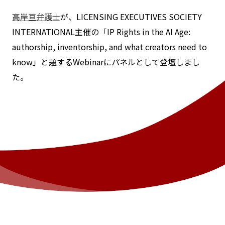
高岸亘弁護士
が、LICENSING EXECUTIVES SOCIETY
INTERNATIONAL主催の「IP Rights in the AI Age:
authorship, inventorship, and what creators need to
know」と題するWebinarにパネルとして登壇しまし
た。