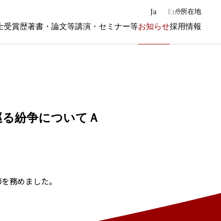
|
Ja
En
所在地
士
受賞歴
著書・論文等
講演・セミナー等
お知らせ
採用情報
巡る紛争についてＡ
師を務めました。