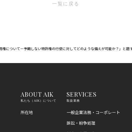
一覧に戻る
用権について－予期しない特許権の行使に対してどのような備えが可能か？」と題
ABOUT AIK
SERVICES
私たち（AIK）について
取扱業務
所在地
一般企業法務・コーポレート
訴訟・紛争処理