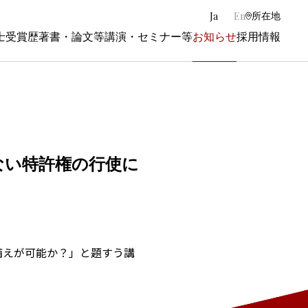
|
Ja
En
所在地
士
受賞歴
著書・論文等
講演・セミナー等
お知らせ
採用情報
ない特許権の行使に
備えが可能か？」と題すう講