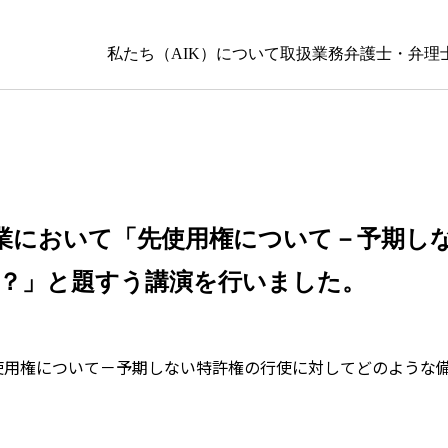
私たち（AIK）について
取扱業務
弁護士・弁理
業において「先使用権について－予期し
？」と題すう講演を行いました。
使用権について－予期しない特許権の行使に対してどのような