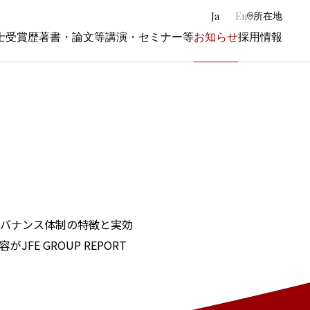
|
Ja
En
所在地
士
受賞歴
著書・論文等
講演・セミナー等
お知らせ
採用情報
ガバナンス体制の特徴と実効
FE GROUP REPORT