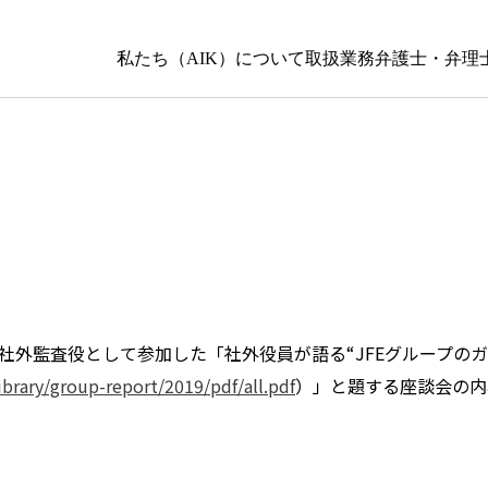
私たち（AIK）について
取扱業務
弁護士・弁理
の社外監査役として参加した「社外役員が語る“JFEグループの
library/group-report/2019/pdf/all.pdf
）」と題する座談会の内容がJ