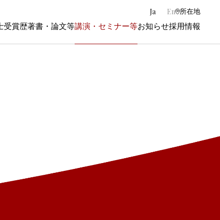
|
Ja
En
所在地
士
受賞歴
著書・論文等
講演・セミナー等
お知らせ
採用情報