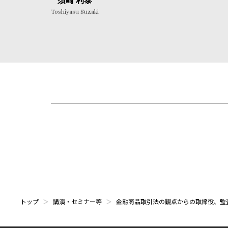
須崎 利泰
Toshiyasu Suzaki
トップ
講演・セミナー等
金融商品取引法の観点からの取締役、監