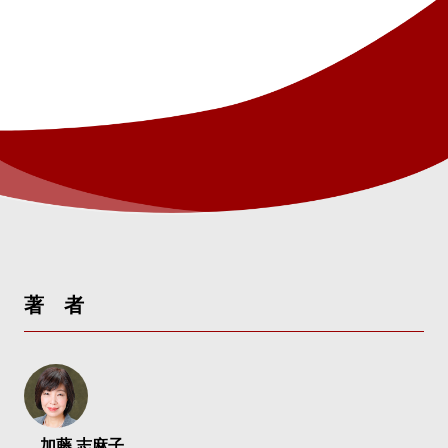
著 者
加藤 志麻子