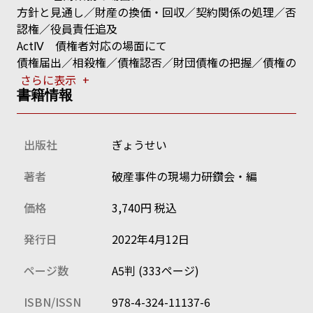
方針と見通し／財産の換価・回収／契約関係の処理／否
認権／役員責任追及
ActⅣ 債権者対応の場面にて
債権届出／相殺権／債権認否／財団債権の把握／債権の
確定
さらに表示
+
ActⅤ 集会の場面にて
書籍情報
集会の準備／集会の進行
ActⅥ 終了の場面にて
出版社
ぎょうせい
配当／廃止／破産手続終了後の業務
ActⅦ 免責の場面にて
著者
破産事件の現場力研鑽会・編
免責制度の概要／非免責債権／破産管財人による免責調
査／復権
価格
3,740円 税込
発行日
2022年4月12日
ページ数
A5判 (333ページ)
ISBN/ISSN
978-4-324-11137-6