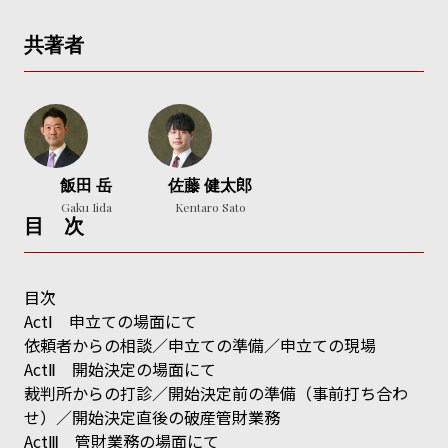
共著者
飯田 岳
佐藤 健太郎
Gaku Iida
Kentaro Sato
目 次
目次
ActⅠ 申立ての場面にて
依頼者からの相談／申立ての準備／申立ての現場
ActⅡ 開始決定の場面にて
裁判所からの打診／開始決定前の準備（事前打ち合わ
せ）／開始決定直後の破産管財業務
ActⅢ 管財業務の場面にて