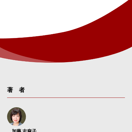
著 者
加藤 志麻子