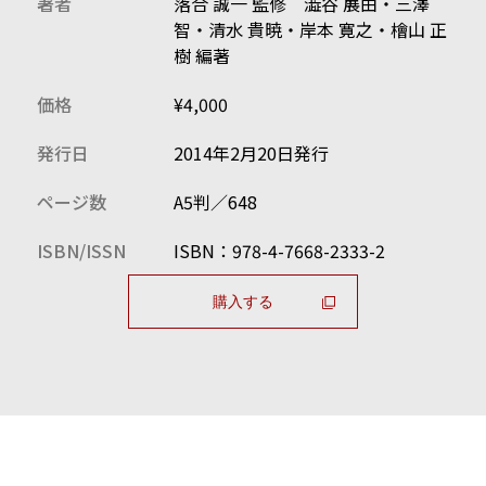
著者
落合 誠一 監修 澁谷 展由・三澤
智・清水 貴暁・岸本 寛之・檜山 正
樹 編著
神戸製鋼所事件（総会屋への利益供与）／積水樹脂事件
（業務提携先の新株引受価額の算定）／日本精密事件
価格
¥4,000
（債務超過会社への増資）／オリンパス事件（有価証券
の虚偽記載）／雪印食品事件（牛肉偽装）／間組事件
発行日
2014年2月20日発行
（贈賄）／アパマンショップ事件（非上場会社の株式取
ページ数
A5判／648
得）／長銀初島事件（追加融資）／四国銀行事件（県の
要請による追加融資）／阪和銀行事件・東和銀行事件
ISBN/ISSN
ISBN：978-4-7668-2333-2
（回収見込みのない融資）／野村證券事件（損失補填）
／日本経済新聞社事件（従業員のインサイダー取引）／
購入する
新潮社事件（名誉棄損の記事の掲載）／大原町農協事件
（監事の理事に対する監督責任）