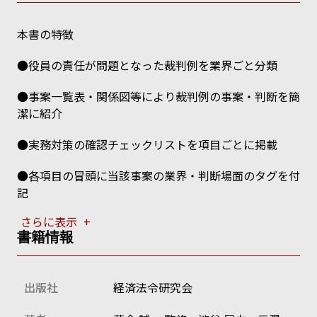
本書の特徴
●役員の責任が問題となった裁判例を業界ごと分類
●事案一覧表・関係図等により裁判例の事案・判断を簡
潔に紹介
●実務対策の確認チェックリストを項目ごとに掲載
●各項目の冒頭に当該事案の業界・判断場面のタグを付
記
さらに表示
+
●実務に精通した企業内弁護士を中心に執筆
書籍情報
本書では、38業界から68の裁判例を取り上げていま
出版社
経済法令研究会
す。 主な裁判例は以下のとおりです。