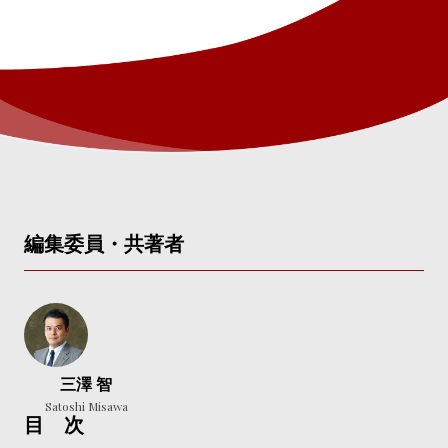
編集委員・共著者
三澤 智
Satoshi Misawa
目 次