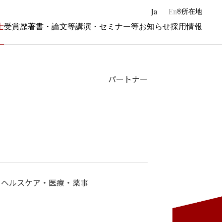
|
Ja
En
所在地
士
受賞歴
著書・論文等
講演・セミナー等
お知らせ
採用情報
パートナー
・ヘルスケア・医療・薬事