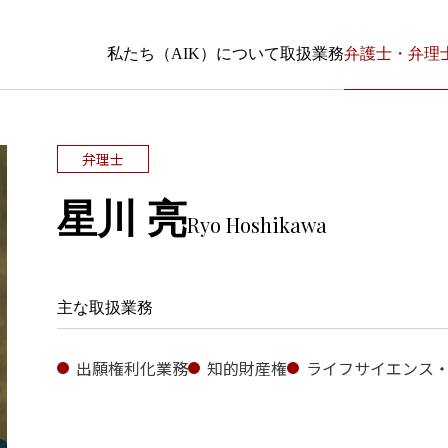
私たち（AIK）について
取扱業務
弁護士・弁理
弁理士
星川 亮
Ryo Hoshikawa
主な取扱業務
出願権利化業務
知的財産権
ライフサイエンス