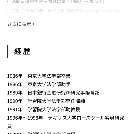
法制審議会倒産法部会幹事（1998年～2005年）
法制審議会担保・執行法制部会幹事（2001年～2003年）
法制審議会民事訴訟・民事執行法部会幹事（2003年〜
さらに表示
+
2004年）
法制審議会信託法部会幹事（2003年～2009年、2016年～
2019年）
経歴
法制審議会国際裁判管轄法制部会幹事（2008年～2010
年）
法制審議会民事執行法部会臨時委員（2016年～2018年）
1986年 東京大学法学部卒業
1986年 東京大学法学部助手
法制審議会担保法制部会臨時委員（2021年～2025年）
1989年 日本銀行金融研究所研究事務嘱託
司法試験委員考査委員（倒産法）（2005年～2008年、
1990年 学習院大学法学部専任講師
2009年、2013年）
1991年 学習院大学法学部助教授
司法試験委員会幹事（司法試験考査委員候補者選定当部
1996年～1998年 テキサス大学ロースクール客員研究
会委員）（2016年～2019年）
員