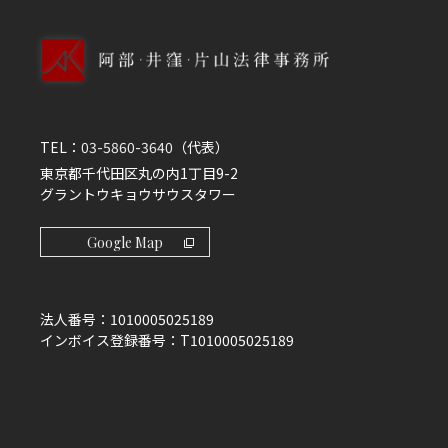
年）
＜共同編集＞
伊藤眞＝
松下淳一
＝山本和彦編『新会社更生法の基本構
造と平成16年改正』（ジュリスト増刊）（有斐閣、2005
年）
TEL：
03-5860-3640
（代表）
東京都千代田区丸の内1丁目9-2
伊藤眞＝
松下淳一
＝山本和彦編『新破産法の基本構造と
グラントウキョウサウスタワー
実務』（ジュリスト増刊）（有斐閣、2007年）
事業再生研究機構＝
松下淳一
編『新・更生計画の実務と
Google Map
理論』（商事法務、2014年）
神作裕之＝中島弘雅＝
松下淳一
＝阿多博文＝髙山崇彦編
法人番号：
1010005025189
『会社裁判にかかる理論の到達点』（商事法務、2014
インボイス登録番号：
T1010005025189
年）
松下淳一
＝山本和彦編『会社法コンメンタール13』（商
事法務、2014年）
小川秀樹＝
松下淳一
編『破産法大系第Ⅱ巻』(青林書院、