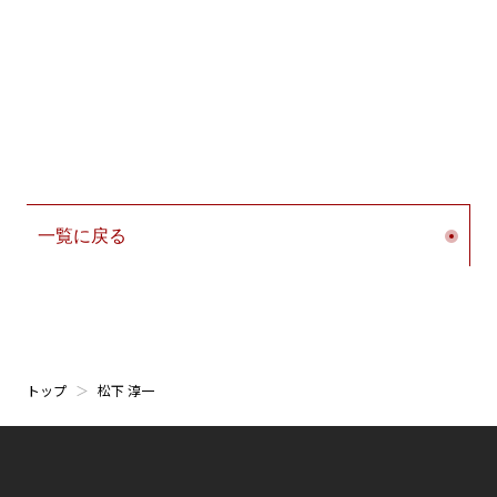
法科大学院協会理事長（2023年～2026年）
一般社団法人法曹養成ネットワーク理事（2020年～現
在）
公益財団法人信濃通俗大学会理事（2019年～現在）
主要著書・論文等
一覧に戻る
＜単著＞
『民事再生法入門〔第2版〕』（有斐閣、2014年）
＜共著＞
山本弘＝長谷部由起子＝
松下淳一
著、林昭一補訂『民事
トップ
松下 淳一
訴訟法 [第4版]』（有斐閣アルマシリーズ、2023）
伊藤眞＝岡正晶＝田原睦夫＝中井康之＝林道晴＝
松下淳
一
＝森宏司著『条解破産法〔第3版〕』（弘文堂、2020