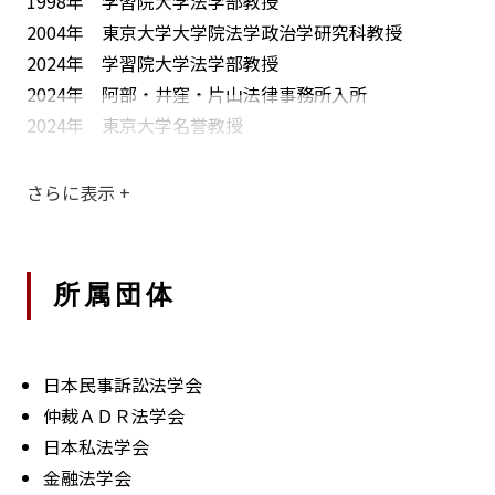
1998年 学習院大学法学部教授
文部科学省
2004年 東京大学大学院法学政治学研究科教授
中央教育審議会大学分科会委員（2013年～現在）
2024年 学習院大学法学部教授
大学設置・学校法人審議会（大学設置分科会）専門委員
2024年 阿部・井窪・片山法律事務所入所
（2017年～2019年）
2024年 東京大学名誉教授
金融庁
さらに表示
+
金融機能強化審査会委員（2022年～現在）
その他
所属団体
中小企業再生支援全国本部アドバイザリーボード委員
（2019年～現在）
研究助成選考委員（現在就任中のもの）
日本民事訴訟法学会
野村財団社会科学助成、全国銀行学術研究振興財団、司
仲裁ＡＤＲ法学会
法協会、倒産・再生法制研究奨励金論文
日本私法学会
日本民事訴訟法学会理事長（2025年～現在）
金融法学会